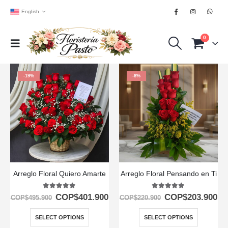
English
0
-19%
-8%
Arreglo Floral Quiero Amarte
Arreglo Floral Pensando en Ti
5.00
out of 5
5.00
out of 5
COP$
401.900
COP$
203.900
COP$
495.900
COP$
220.900
SELECT OPTIONS
SELECT OPTIONS