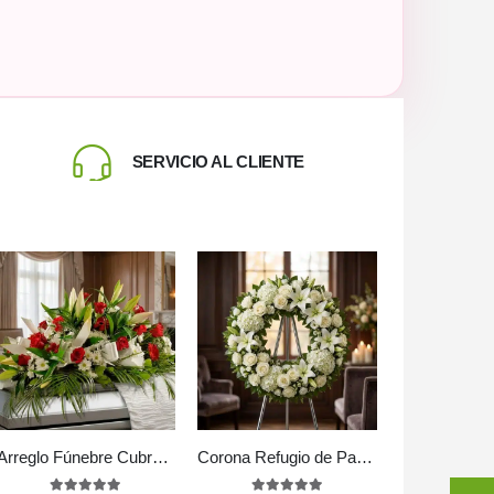
SERVICIO AL CLIENTE
Arreglo Fúnebre Cubre Caja Paraíso
Corona Refugio de Paz: Un Último Adiós a Hiram 🕊️