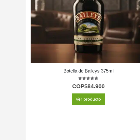
Botella de Baileys 375ml
5.00
out of 5
COP$
84.900
Ver producto