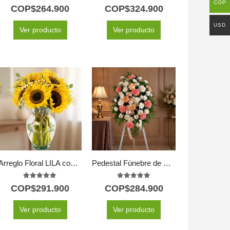
COP
5.00
out of 5
5.00
out of 5
COP$
264.900
COP$
324.900
USD
Ver producto
Ver producto
Arreglo Floral LILA con Girasoles: Un Regalo Radiante de Amor y Gratitud 🌻
Pedestal Fúnebre de Homenaje para Timoteo 🕊️
5.00
out of 5
5.00
out of 5
COP$
291.900
COP$
284.900
Ver producto
Ver producto