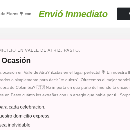
Envió Inmediato
 de Flores 💐 con
CILIO EN VALLE DE ATRIZ, PASTO.
a Ocasión
ocasión en Valle de Atriz? ¡Estás en el lugar perfecto! 💐 En nuestra 
dos o simplemente para decir “te quiero”. Ofrecemos el mejor servicio 
s fuera de Colombia? 🇨🇴 No importa en qué parte del mundo te encuen
gente en Pasto cuánto los extrañas con un arreglo que hable por ti. ¡So
para cada celebración.
uestro domicilio express.
sea inolvidable.