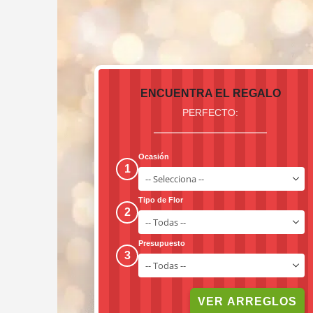
ENCUENTRA EL REGALO
PERFECTO:
Ocasión
1
Tipo de Flor
2
Presupuesto
3
VER ARREGLOS