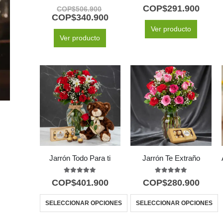
5.00
out of 5
5.00
out of 5
COP$
291.900
COP$
506.900
COP$
340.900
Ver producto
Ver producto
Jarrón Todo Para ti
Jarrón Te Extraño
5.00
out of 5
5.00
out of 5
COP$
401.900
COP$
280.900
SELECCIONAR OPCIONES
SELECCIONAR OPCIONES