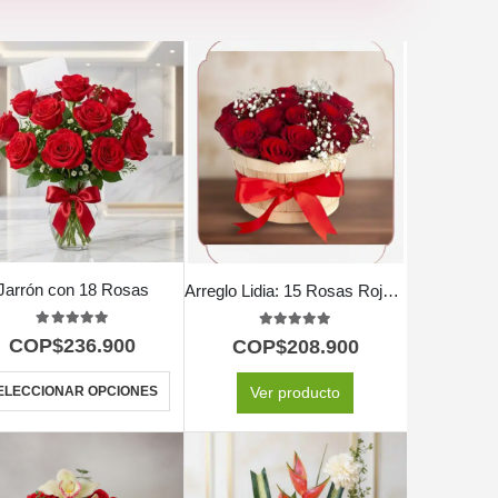
Jarrón con 18 Rosas
Arreglo Lidia: 15 Rosas Rojas Premium en Balde Rústico 🌹
5.00
out of 5
5.00
out of 5
COP$
236.900
COP$
208.900
ELECCIONAR OPCIONES
Ver producto