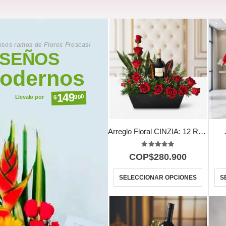
sos ramos de Flores Frescas!
ISEÑOS
odernos
149
900
$
Llevalo por
Arreglo Floral CINZIA: 12 Rosas y Vino para Toda Ocasión 🍷
5.00
out of 5
COP$
280.900
SELECCIONAR OPCIONES
S