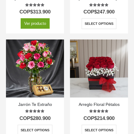
5.00
out of 5
5.00
out of 5
COP$
313.900
COP$
247.900
Ver producto
SELECT OPTIONS
Jarrón Te Extraño
Arreglo Floral Pétalos
5.00
out of 5
5.00
out of 5
COP$
280.900
COP$
214.900
SELECT OPTIONS
SELECT OPTIONS