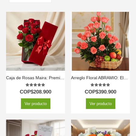
Caja de Rosas Maira: Premium con 12 Rosas de Exportación 🌹
Arreglo Floral ABRAMIO: Elegante Cesta de Rosas Salmón y Frutas 🌿
5.00
out of 5
5.00
out of 5
COP$
208.900
COP$
390.900
Ver producto
Ver producto