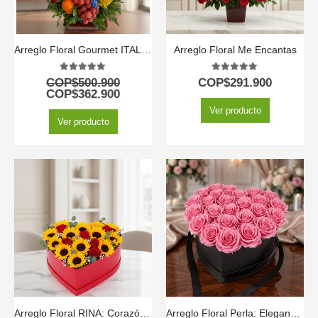
Arreglo Floral Gourmet ITALINA con Vino y Frutas Exóticas 🍷
Arreglo Floral Me Encantas
5.00
out of 5
5.00
out of 5
COP$
500.900
COP$
291.900
COP$
362.900
Ver producto
Ver producto
Arreglo Floral RINA: Corazón de Girasoles y Rosas Rojas 🌹
Arreglo Floral Perla: Elegancia en Caja Corazón con Rosas 💝