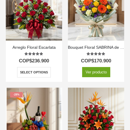
Arreglo Floral Escarlata
Bouquet Floral SABRINA de Rosas y Gerberas Amarillas 🌼
5.00
out of 5
5.00
out of 5
COP$
236.900
COP$
170.900
Ver producto
SELECT OPTIONS
-28%