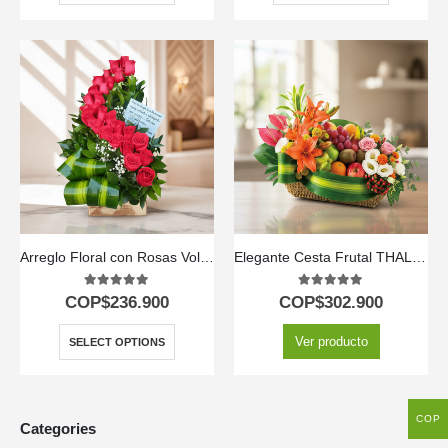
Arreglo Floral con Rosas Voluta
Elegante Cesta Frutal THALIA con Lirios y Anturios ⚜️
5.00
out of 5
5.00
out of 5
COP$
236.900
COP$
302.900
Ver producto
SELECT OPTIONS
COP
Categories