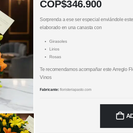
COP$
346.900
Sorprenda a ese ser especial enviándole este
elaborado en una canasta con
Girasoles
Lirios
Rosas
Te recomendamos acompañar este Arreglo Flor
Vinos
Fabricante:
floristeriapasto.com
A