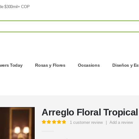
 de $300mil+ COP
owers Today
Rosas y Flores
Occasions
Diseños y Es
Arreglo Floral Tropical
1
customer review
|
Add a review
5.00
out of 5