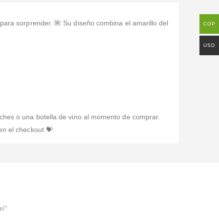
 para sorprender. 🌺 Su diseño combina el amarillo del
COP
USD
luches o una botella de vino al momento de comprar.
en el checkout 💝.
e!"