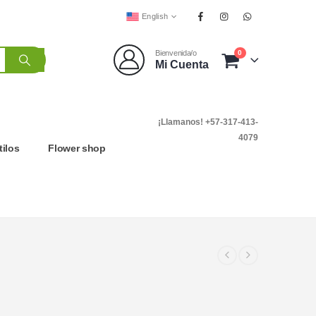
English
0
Bienvenida/o
Mi Cuenta
¡Llamanos! +57-317-413-
4079
tilos
Flower shop