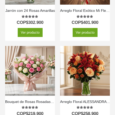
Jarrón con 24 Rosas Amarillas
Arreglo Floral Exótico Mi Flechazo
5.00
out of 5
5.00
out of 5
COP$
302.900
COP$
401.900
Ver producto
Ver producto
Bouquet de Rosas Rosadas y Blancas LARAINA | Arreglo Primaveral 🕊️
Arreglo Floral ALESSANDRA con Rosas Naranjas y Lirios Frescos 🧡
5.00
out of 5
5.00
out of 5
COP$
219.900
COP$
258.900