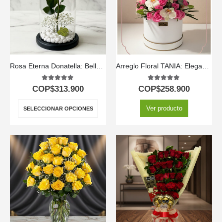
Rosa Eterna Donatella: Belleza Inmortal en Domo de Cristal 🌹
Arreglo Floral TANIA: Elegancia en Caja con Rosas y Orquídeas 🤍
5.00
out of 5
5.00
out of 5
COP$
313.900
COP$
258.900
Ver producto
SELECCIONAR OPCIONES