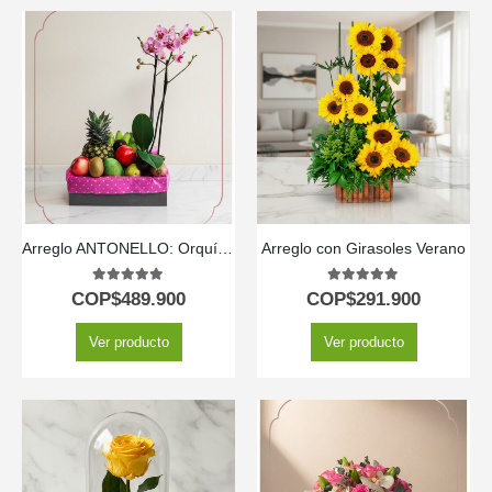
Arreglo ANTONELLO: Orquídea Phalaenopsis y Frutas Selectas 🌿
Arreglo con Girasoles Verano
5.00
out of 5
5.00
out of 5
COP$
489.900
COP$
291.900
Ver producto
Ver producto