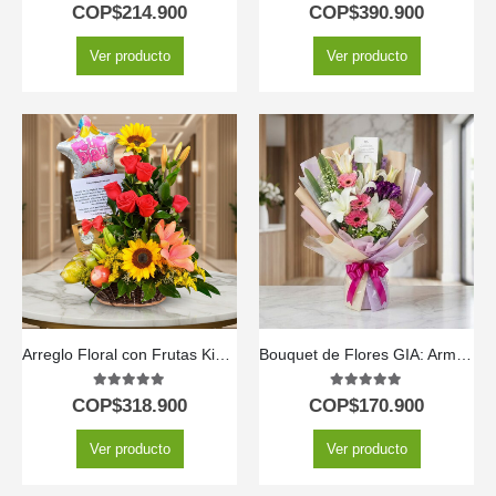
5.00
out of 5
5.00
out of 5
COP$
214.900
COP$
390.900
Ver producto
Ver producto
Arreglo Floral con Frutas Kiwano
Bouquet de Flores GIA: Armonía de Gerberas Rosadas, Lirios y Flores Moradas 🕊️
5.00
out of 5
5.00
out of 5
COP$
318.900
COP$
170.900
Ver producto
Ver producto