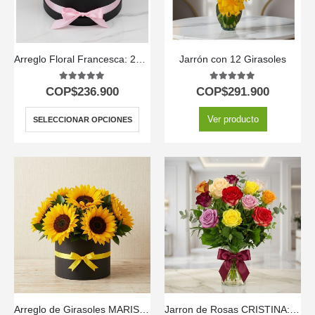
Arreglo Floral Francesca: 21 Rosas en Elegante Cilindro 🤍
Jarrón con 12 Girasoles
5.00
out of 5
5.00
out of 5
COP$
236.900
COP$
291.900
Ver producto
SELECCIONAR OPCIONES
Arreglo de Girasoles MARISA: Expresa Gratitud y Alegría 🌻
Jarron de Rosas CRISTINA: Elegancia en 12 Tonos Surtidos ⚜️