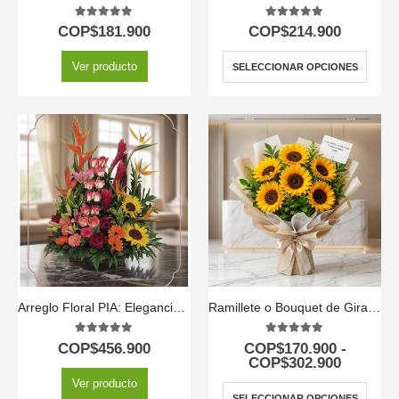
5.00
out of 5
5.00
out of 5
COP$
181.900
COP$
214.900
Ver producto
SELECCIONAR OPCIONES
Arreglo Floral PIA: Elegancia Exótica con Rosas y Flores Selectas ⚜️
Ramillete o Bouquet de Girasoles
5.00
out of 5
5.00
out of 5
COP$
456.900
COP$
170.900
-
COP$
302.900
Ver producto
SELECCIONAR OPCIONES