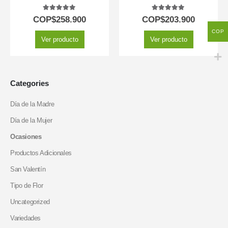
5.00
out of 5
5.00
out of 5
COP$
258.900
COP$
203.900
COP
Ver producto
Ver producto
Categories
Día de la Madre
Día de la Mujer
Ocasiones
Productos Adicionales
San Valentín
Tipo de Flor
Uncategorized
Variedades