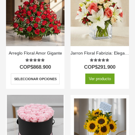
Arreglo Floral Amor Gigante
Jarron Floral Fabrizia: Elegancia en Rosas Rosadas y Lirios 🤍
5.00
out of 5
5.00
out of 5
COP$
868.900
COP$
291.900
Ver producto
SELECCIONAR OPCIONES