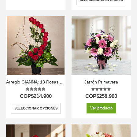
Arreglo GIANNA: 13 Rosas que Simbolizan Amor y Pasión 🌹
Jarrón Primavera
5.00
out of 5
5.00
out of 5
COP$
214.900
COP$
258.900
Ver producto
SELECCIONAR OPCIONES