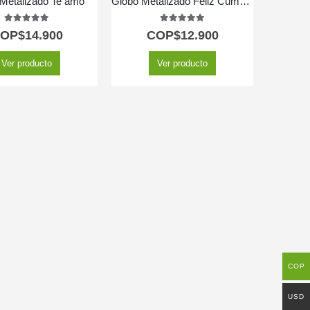
Metalizado Te amo
Globo Metalizado Feliz Cumpleaños
5.00
out of 5
5.00
out of 5
OP$
14.900
COP$
12.900
Ver producto
Ver producto
COP
USD