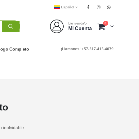
Español
0
Bienvenida/o
Mi Cuenta
logo Completo
¡Llamanos! +57-317-413-4079
to
 inolvidable.