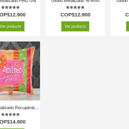
etalizado Felíz Día
Globo Metalizado Te Amo
Globo 
5.00
out of 5
5.00
out of 5
OP$
12.900
COP$
12.900
C
Ver producto
Ver producto
Globo Metalizado Recupérate Pronto
5.00
out of 5
OP$
14.900