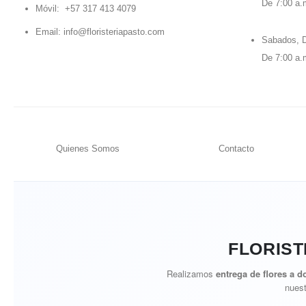
De 7:00 a.
Móvil:
+57 317 413 4079
Email:
info@floristeriapasto.com
Sabados, D
De 7:00 a.
Quienes Somos
Contacto
FLORIST
Realizamos
entrega de flores a d
nuest