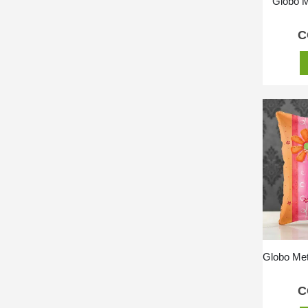
Globo M
C
C