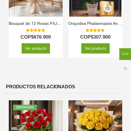
Bouquet de 72 Rosas FILIPPA: Un Espectáculo de Color Vibrante 🌹
Orquídea Phalaenopsis Antonella: Elegancia y Dulzura en un Regalo Perfecto 🌿
5.00
out of 5
5.00
out of 5
COP$
676.900
COP$
307.900
Ver producto
Ver producto
COP
PRODUCTOS RELACIONADOS
DESTACADO