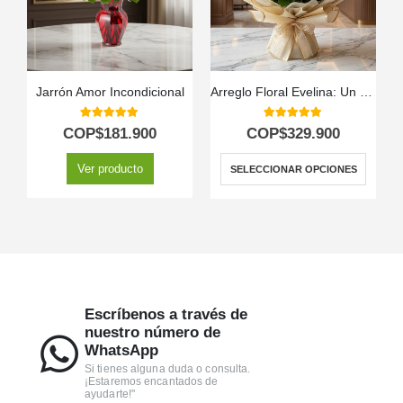
Jarrón Amor Incondicional
Arreglo Floral Evelina: Un Destello de Sol con 24 Rosas ✨
5.00
out of 5
5.00
out of 5
COP$
181.900
COP$
329.900
Ver producto
SELECCIONAR OPCIONES
Escríbenos a través de
nuestro número de
WhatsApp
Si tienes alguna duda o consulta.
¡Estaremos encantados de
ayudarte!"