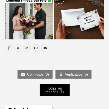
Con Fotos (
0
)
Verificados (
0
)
Todas las
reseñas (
1
)