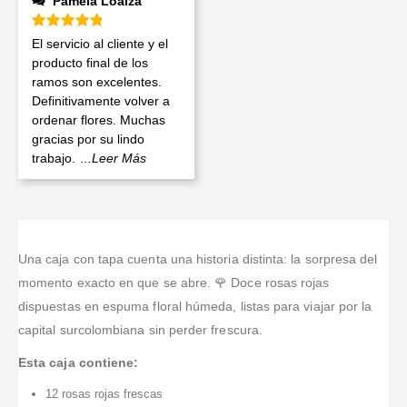
Pamela Loaiza
Valorado en
5
de 5
El servicio al cliente y el
producto final de los
ramos son excelentes.
Definitivamente volver a
ordenar flores. Muchas
gracias por su lindo
trabajo.
...Leer Más
Una caja con tapa cuenta una historia distinta: la sorpresa del
momento exacto en que se abre. 🌹 Doce rosas rojas
dispuestas en espuma floral húmeda, listas para viajar por la
capital surcolombiana sin perder frescura.
Esta caja contiene:
12 rosas rojas frescas