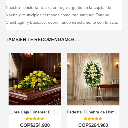
Nuestra floristería realiza entrega urgente en la capital de
Nariño y municipios cercanos como Yacuanquer, Tangua,
Chachagüí y Buesaco, coordinando directamente con la sala.
TAMBIÉN TE RECOMENDAMOS…
Cubre Caja Fúnebre: El Conmovedor Homenaje a Caleb 🕊️
Pedestal Fúnebre de Homenaje «Luz de Jacinta» 🕊️
5.00
out of 5
5.00
out of 5
COP$
254.900
COP$
264.900