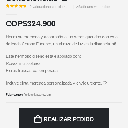
9
valoraciones de clientes
|
Añadir una valoración
5.00
out of 5
COP$
324.900
Honra su memoria y acompaña a tus seres queridos con esta
delicada Corona Fúnebre, un abrazo de luz en la distancia. 🕊️
Este hermoso diseño está elaborado con:
Rosas multicolores
Flores frescas de temporada
Incluye cinta marcada personalizada y envío urgente. 🤍
Fabricante:
floristeriapasto.com
REALIZAR PEDIDO