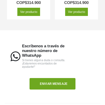
5.00
out of 5
5.00
out of 5
COP$
314.900
COP$
314.900
Ver producto
Ver producto
Escríbenos a través de
nuestro número de
WhatsApp
Si tienes alguna duda o consulta.
¡Estaremos encantados de
ayudarte!"
ENVIAR MENSAJE