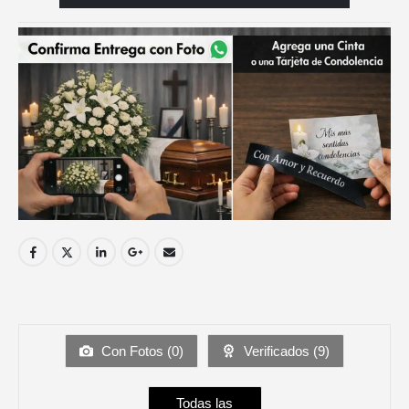
Con Fotos (
0
)
Verificados (
9
)
Todas las