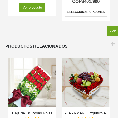
COP$
401.900
Ver producto
SELECCIONAR OPCIONES
COP
PRODUCTOS RELACIONADOS
Caja de 18 Rosas Rojas
CAJA ARMANI: Exquisito Arreglo de Frutas y Rosas Rojas en Corazón 🌹
A