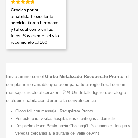
Valorado en
5
de 5
Gracias por su
amabilidad, excelente
servicio, flores hermosas
y tal cual como en las
fotos. Soy cliente fiel y lo
recomiendo al 100
Envía ánimo con el
Globo Metalizado Recupérate Pronto
, el
complemento amable que acompaña tu arreglo floral con un
mensaje directo al corazón. 🎈🌼 Un detalle ligero que alegra
cualquier habitación durante la convalecencia.
Globo foil con mensaje «Recupérate Pronto»
Perfecto para visitas hospitalarias o entregas a domicilio
Despacho desde
Pasto
hacia Chachagüí, Yacuanquer, Tangua y
veredas cercanas a la sultana del valle de Atriz