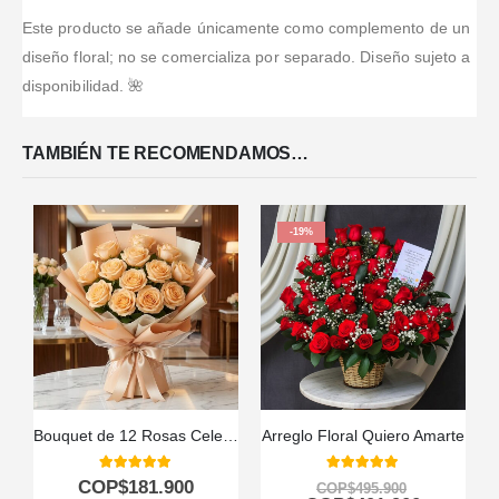
Este producto se añade únicamente como complemento de un
diseño floral; no se comercializa por separado. Diseño sujeto a
disponibilidad. 🌺
TAMBIÉN TE RECOMENDAMOS…
-19%
Bouquet de 12 Rosas Celestina: Un Regalo para Enamorar 🌹
Arreglo Floral Quiero Amarte
5.00
out of 5
5.00
out of 5
COP$
181.900
COP$
495.900