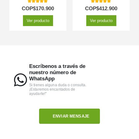
5.00
out of 5
5.00
out of 5
COP$
170.900
COP$
412.900
Ver producto
Ver producto
Escríbenos a través de
nuestro número de
WhatsApp
Si tienes alguna duda o consulta.
¡Estaremos encantados de
ayudarte!"
ENVIAR MENSAJE