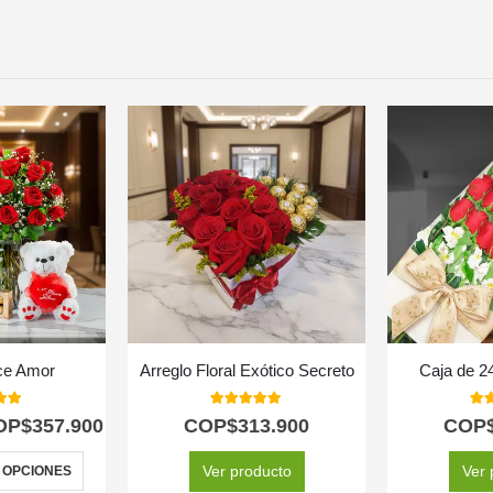
ce Amor
Arreglo Floral Exótico Secreto
Caja de 2
 of 5
5.00
out of 5
5.0
OP$
357.900
COP$
313.900
COP
Ver producto
Ver 
 OPCIONES