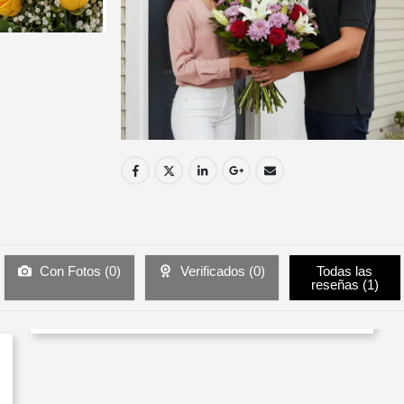
Con Fotos (
0
)
Verificados (
0
)
Todas las
reseñas (
1
)