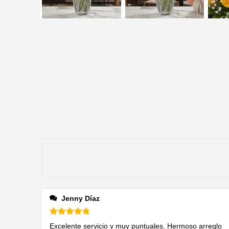
Jenny Díaz
Valorado en
5
de 5
Excelente servicio y muy puntuales. Hermoso arreglo