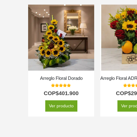
Arreglo Floral Dorado
5.00
out of 5
5.00
out
COP$
401.900
COP$
29
Ver producto
Ver pro