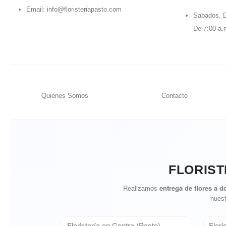
Email:
info@floristeriapasto.com
Sabados, D
De 7:00 a.
Quienes Somos
Contacto
FLORIST
Realizamos
entrega de flores a d
nuest
Floristería en Centro (Pasto)
Flori