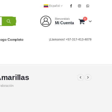
Español
0
Bienvenida/o
Mi Cuenta
logo Completo
¡Llamanos! +57-317-413-4079
marillas
valoración