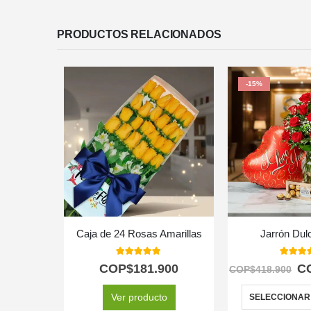
PRODUCTOS RELACIONADOS
-15%
Caja de 24 Rosas Amarillas
Jarrón Dul
5.00
out of 5
5.00
out
COP$
181.900
C
COP$
418.900
Ver producto
SELECCIONAR