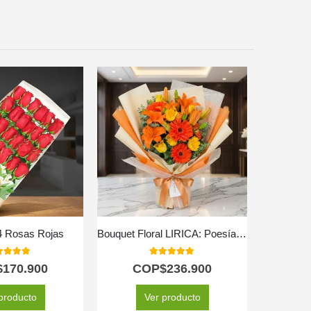
4 Rosas Rojas
Bouquet Floral LIRICA: Poesía en Lirios Naranja y Rosas Amarillas 📜
Arreglo Fl
0
out of 5
5.00
out of 5
$
170.900
COP$
236.900
C
producto
Ver producto