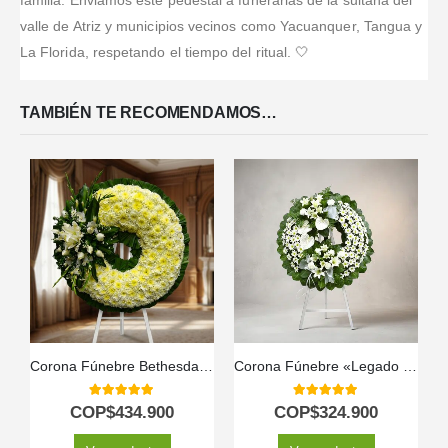
valle de Atriz y municipios vecinos como Yacuanquer, Tangua y
La Florida, respetando el tiempo del ritual. 🤍
TAMBIÉN TE RECOMENDAMOS…
Corona Fúnebre Bethesda: Envío Urgente a Tanatorio 🕊️
Corona Fúnebre «Legado de Paz»: Un Homenaje Floral a Mesha 🕊️
5.00
out of 5
5.00
out of 5
COP$
434.900
COP$
324.900