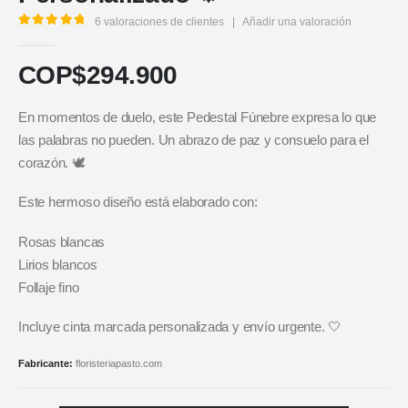
6
valoraciones de clientes
|
Añadir una valoración
5.00
out of 5
COP$
294.900
En momentos de duelo, este Pedestal Fúnebre expresa lo que
las palabras no pueden. Un abrazo de paz y consuelo para el
corazón. 🕊️
Este hermoso diseño está elaborado con:
Rosas blancas
Lirios blancos
Follaje fino
Incluye cinta marcada personalizada y envío urgente. 🤍
Fabricante:
floristeriapasto.com