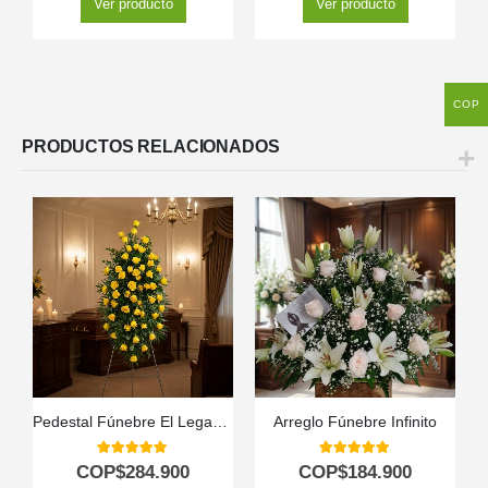
Ver producto
Ver producto
COP
PRODUCTOS RELACIONADOS
Pedestal Fúnebre El Legado de Domingo: Homenaje Solemne 🕊️
Arreglo Fúnebre Infinito
5.00
out of 5
5.00
out of 5
COP$
284.900
COP$
184.900