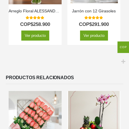
Arreglo Floral ALESSANDRA con Rosas Naranjas y Lirios Frescos 🧡
Jarrón con 12 Girasoles
5.00
out of 5
5.00
out of 5
COP$
258.900
COP$
291.900
Ver producto
Ver producto
COP
PRODUCTOS RELACIONADOS