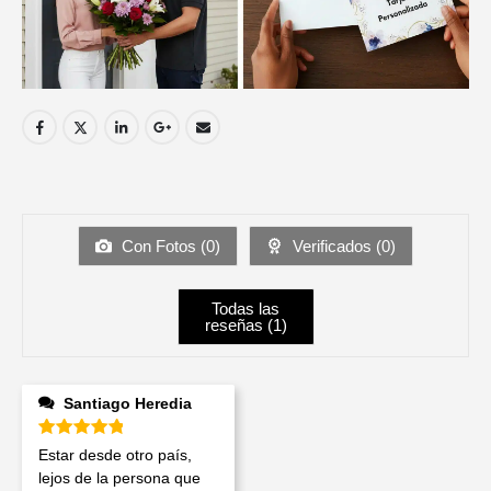
Con Fotos (
0
)
Verificados (
0
)
Todas las
reseñas (
1
)
Santiago Heredia
Valorado en
5
de 5
Estar desde otro país,
lejos de la persona que