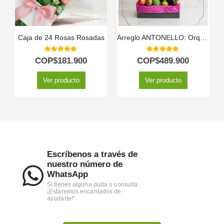
Caja de 24 Rosas Rosadas
Arreglo ANTONELLO: Orquídea Phalaenopsis y Frutas Selectas 🌿
5.00
out of 5
5.00
out of 5
COP$
181.900
COP$
489.900
Ver producto
Ver producto
Escríbenos a través de
nuestro número de
WhatsApp
Si tienes alguna duda o consulta.
¡Estaremos encantados de
ayudarte!"