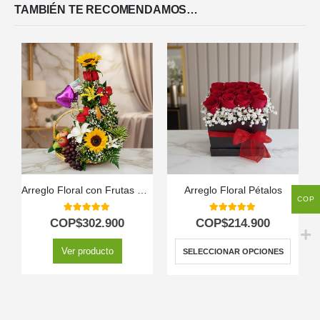
TAMBIÉN TE RECOMENDAMOS…
Arreglo Floral con Frutas Capella
Arreglo Floral Pétalos
COP
5.00
out of 5
5.00
out of 5
COP$
302.900
COP$
214.900
Ver producto
SELECCIONAR OPCIONES