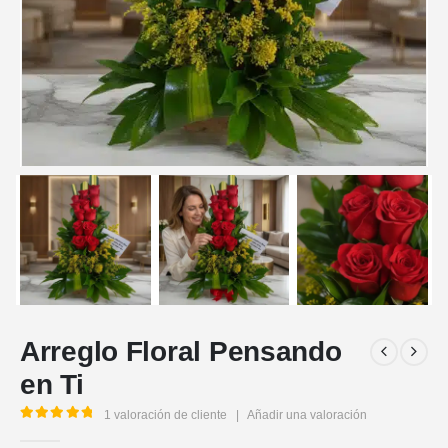
Arreglo Floral Pensando
en Ti
1
valoración de cliente
|
Añadir una valoración
5.00
out of 5