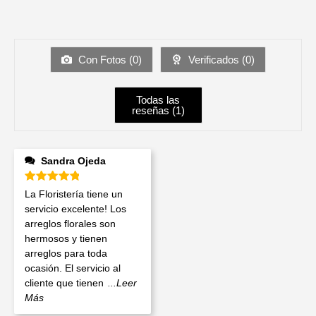
Con Fotos (
0
)
Verificados (
0
)
Todas las
reseñas (
1
)
Sandra Ojeda
Valorado en
5
de 5
La Floristería tiene un
servicio excelente! Los
arreglos florales son
hermosos y tienen
arreglos para toda
ocasión. El servicio al
cliente que tienen
...Leer
Más