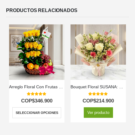
PRODUCTOS RELACIONADOS
Arreglo Floral Con Frutas Paraíso
Bouquet Floral SUSANA: Delicadeza en Rosas y Astromelias 🌿
A
5.00
out of 5
5.00
out of 5
COP$
346.900
COP$
214.900
Ver producto
SELECCIONAR OPCIONES