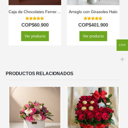
Caja de Chocolates Ferrero por 16 Unidades
Arreglo con Girasoles Halo
5.00
out of 5
5.00
out of 5
COP$
60.900
COP$
401.900
Ver producto
Ver producto
COP
PRODUCTOS RELACIONADOS