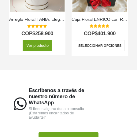
Arreglo Floral TANIA: Elegancia en Caja con Rosas y Orquídeas 🤍
Caja Floral ENRICO con Rosas, Vino y Chocolates 🍷
5.00
out of 5
0
out of 5
COP$
258.900
COP$
401.900
Ver producto
SELECCIONAR OPCIONES
Escríbenos a través de
nuestro número de
WhatsApp
Si tienes alguna duda o consulta.
¡Estaremos encantados de
ayudarte!"