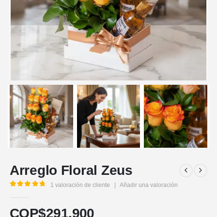
Arreglo Floral Zeus
1
valoración de cliente
|
Añadir una valoración
5.00
out of 5
COP$
291.900