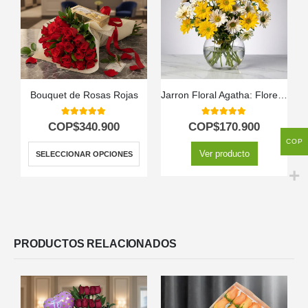
Bouquet de Rosas Rojas
Jarron Floral Agatha: Flores de Primavera para Enviar Hoy 🌷
5.00
out of 5
5.00
out of 5
COP$
340.900
COP$
170.900
COP
Ver producto
SELECCIONAR OPCIONES
PRODUCTOS RELACIONADOS