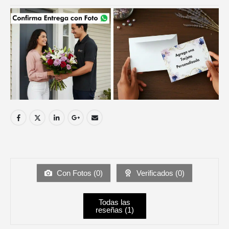
Con Fotos (
0
)
Verificados (
0
)
Todas las
reseñas (
1
)