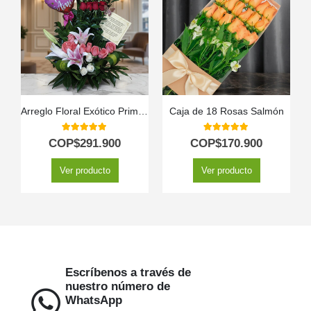
Arreglo Floral Exótico Primaveral
Caja de 18 Rosas Salmón
5.00
out of 5
5.00
out of 5
COP$
291.900
COP$
170.900
Ver producto
Ver producto
Escríbenos a través de
nuestro número de
WhatsApp