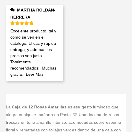
MARTHA ROLDAN-
HERRERA
Valorado en
5
de 5
Excelente producto, tal y
como se ven en el
catálogo. Eficaz y rápida
entrega, y además los
precios son justo.
Totalmente
recomendados!! Muchas
gracia
...Leer Más
La
Caja de 12 Rosas Amarillas
es ese gesto luminoso que
alegra cualquier mañana en Pasto. 💛 Una docena de rosas
frescas en tono amarillo intenso, acomodadas sobre espuma
floral y rematadas con follajes verdes dentro de una caja con