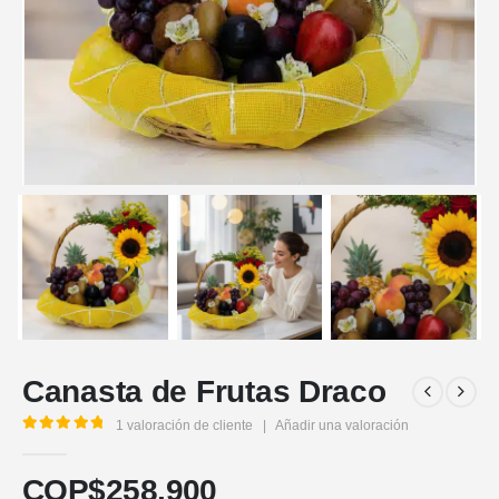
Canasta de Frutas Draco
1
valoración de cliente
|
Añadir una valoración
5.00
out of 5
COP$
258.900