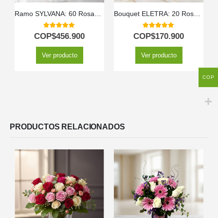
Ramo SYLVANA: 60 Rosas Vibrantes en Tonos de Fuego 🌹
Bouquet ELETRA: 20 Rosas Rojas y Rosadas para Expresar tu Amor 🌹
5.00
out of 5
5.00
out of 5
COP$
456.900
COP$
170.900
Ver producto
Ver producto
COP
PRODUCTOS RELACIONADOS