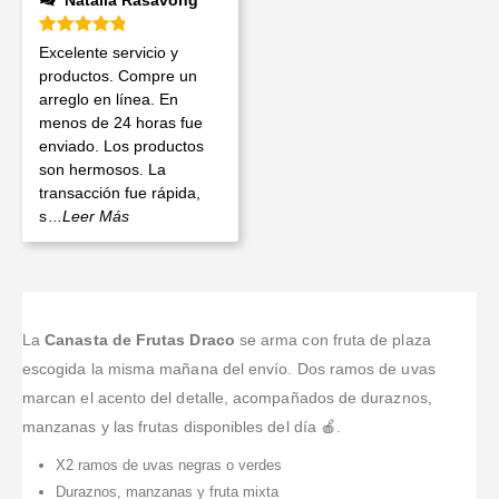
Natalia Rasavong
Valorado en
5
de 5
Excelente servicio y
productos. Compre un
arreglo en línea. En
menos de 24 horas fue
enviado. Los productos
son hermosos. La
transacción fue rápida,
s
...Leer Más
La
Canasta de Frutas Draco
se arma con fruta de plaza
escogida la misma mañana del envío. Dos ramos de uvas
marcan el acento del detalle, acompañados de duraznos,
manzanas y las frutas disponibles del día 🍎.
X2 ramos de uvas negras o verdes
Duraznos, manzanas y fruta mixta