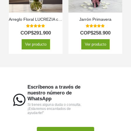
Arreglo Floral LUCREZIA con 30 Rosas en Tonos Románticos 🌹
Jarrón Primavera
5.00
out of 5
5.00
out of 5
COP$
291.900
COP$
258.900
Ver producto
Ver producto
Escríbenos a través de
nuestro número de
WhatsApp
Si tienes alguna duda o consulta.
¡Estaremos encantados de
ayudarte!"