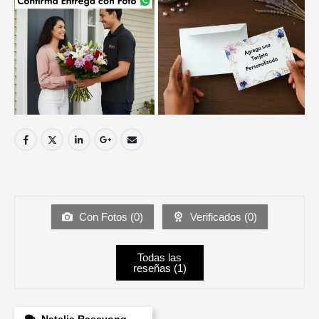
Con Fotos (
0
)
Verificados (
0
)
Todas las
reseñas (
1
)