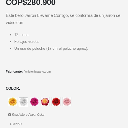
COP$
280.900
Este bello Jarrón Llévame Contigo, se conforma de un jarrón de
vidrio con
12 rosas
Follajes verdes
Un oso de peluche (17 cm el peluche aprox).
Fabricante:
floristeriapasto.com
COLOR
Read More About
Color
LIMPIAR