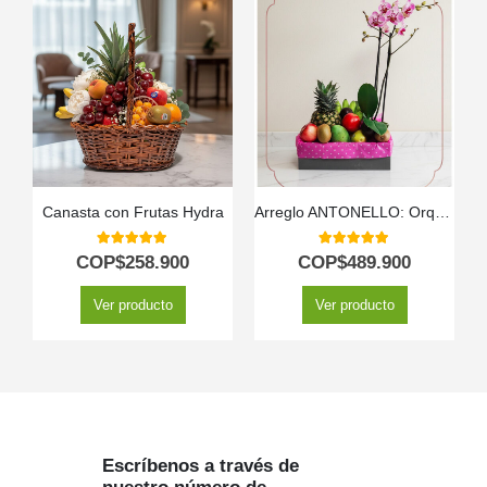
Canasta con Frutas Hydra
Arreglo ANTONELLO: Orquídea Phalaenopsis y Frutas Selectas 🌿
5.00
out of 5
5.00
out of 5
COP$
258.900
COP$
489.900
Ver producto
Ver producto
Escríbenos a través de