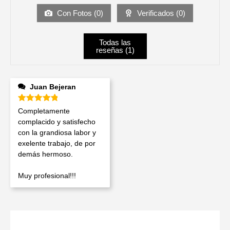
Con Fotos (
0
)
Verificados (
0
)
Todas las
reseñas (
1
)
Juan Bejeran
Valorado en
5
de 5
Completamente
complacido y satisfecho
con la grandiosa labor y
exelente trabajo, de por
demás hermoso.
Muy profesional!!!