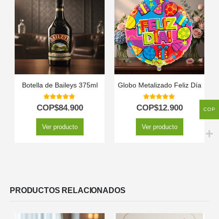
Botella de Baileys 375ml
Globo Metalizado Feliz Día
5.00
out of 5
5.00
out of 5
COP$
84.900
COP$
12.900
COP
Ver producto
Ver producto
PRODUCTOS RELACIONADOS