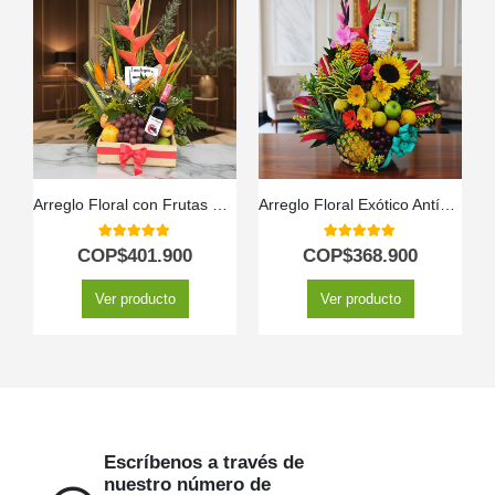
Arreglo Floral con Frutas Platonia
Arreglo Floral Exótico Antídoto
C
5.00
out of 5
5.00
out of 5
COP$
401.900
COP$
368.900
Ver producto
Ver producto
Escríbenos a través de
nuestro número de