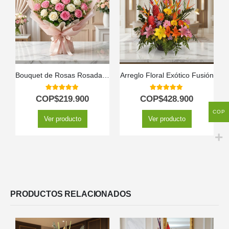
Bouquet de Rosas Rosadas y Blancas LARAINA | Arreglo Primaveral 🕊️
Arreglo Floral Exótico Fusión
5.00
out of 5
5.00
out of 5
COP$
219.900
COP$
428.900
COP
Ver producto
Ver producto
PRODUCTOS RELACIONADOS