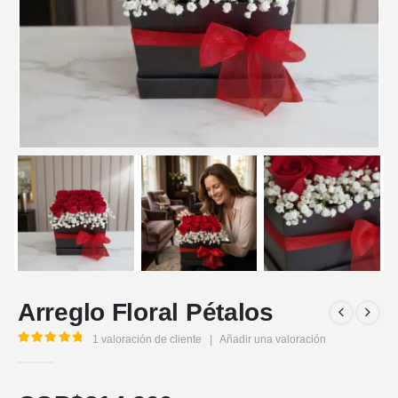
Arreglo Floral Pétalos
1
valoración de cliente
|
Añadir una valoración
5.00
out of 5