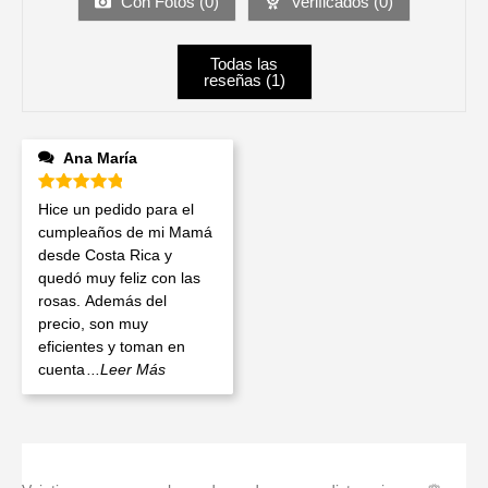
Con Fotos (
0
)
Verificados (
0
)
Todas las
reseñas (
1
)
Ana María
Valorado en
5
de 5
Hice un pedido para el
cumpleaños de mi Mamá
desde Costa Rica y
quedó muy feliz con las
rosas. Además del
precio, son muy
eficientes y toman en
cuenta
...Leer Más